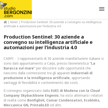
Me
|
News
| Production Sentinel: 30 aziende a convegno su intelligenza
artificiale e automazioni per l’industria 4.0
Production Sentinel: 30 aziende a
convegno su intelligenza artificiale e
automazioni per l’industria 4.0
CARPI - I rappresentanti di 30 aziende manifatturiere italiane si
sono dati appuntamento a Carpi, presso l’avveniristica
“La
Baracca sul mare”
per discutere sulle opportunità che
nascono dalla connessione tra gli apparati
industriali di
produzione e la intelligenza artificiale
, apportando
vantaggi di flessibilità e contenimento dei costi.
Il convegno organizzato dalla
EUEI di Modena con la Cloud
Company Skybackbone Engenio
, ha visto alternarsi i relatori
di realtà come
Bonfiglioli, Comar Condensatori, Ecobloks,
Meccanica GN, PrintabLED
ed altri.