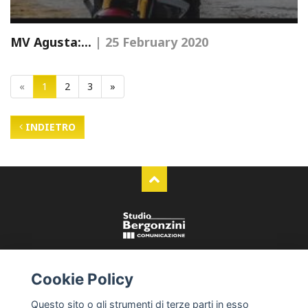
MV Agusta:...
| 25 February 2020
«
1
2
3
»
INDIETRO
Studio Bergonzini Comunicazione
Cookie Policy
Via Luigi Poletti 18/A - Modena
+39 059 210528
Questo sito o gli strumenti di terze parti in esso